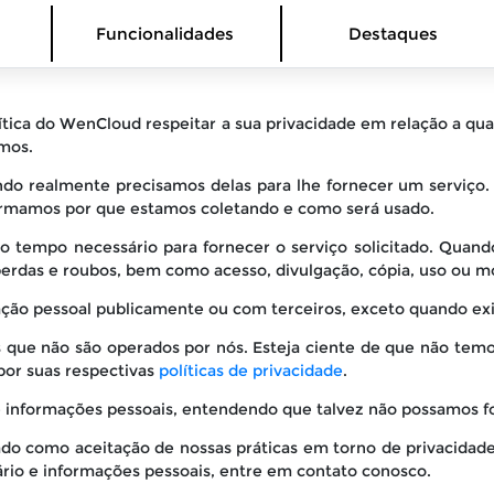
Funcionalidades
Destaques
lítica do WenCloud respeitar a sua privacidade em relação a q
amos.
do realmente precisamos delas para lhe fornecer um serviço.
mamos por que estamos coletando e como será usado.
lo tempo necessário para fornecer o serviço solicitado. Qua
 perdas e roubos, bem como acesso, divulgação, cópia, uso ou m
ção pessoal publicamente ou com terceiros, exceto quando exig
os que não são operados por nós. Esteja ciente de que não tem
por suas respectivas
políticas de privacidade
.
 de informações pessoais, entendendo que talvez não possamos f
ado como aceitação de nossas práticas em torno de privacidade
io e informações pessoais, entre em contato conosco.